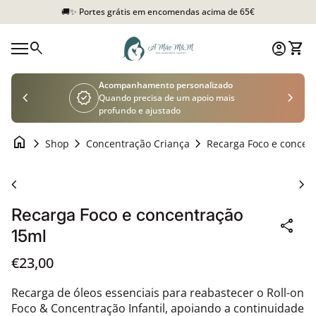
Saltar para o conteúdo
🚚✨ Portes grátis em encomendas acima de 65€
Início
0
search
account_circle
shopping_cart
Conta
Ver o
Navegação móvel
Acompanhamento personalizado
chevron_left
verified
chevron_right
Quando precisa de um apoio mais
profundo e ajustado
home
chevron_right
chevron_right
chevron_right
Shop
Concentração Criança
Aumentar o zoom
chevron_left
chevron_right
Recarga Foco e concentração
share
15ml
Preço normal
€23,00
Recarga de óleos essenciais para reabastecer o Roll-on
Foco & Concentração Infantil, apoiando a continuidade