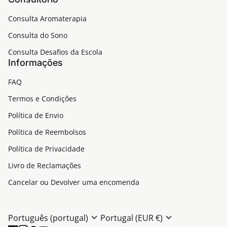
Consulta Aromaterapia
Consulta do Sono
Consulta Desafios da Escola
Informações
FAQ
Termos e Condições
Política de Envio
Política de Reembolsos
Política de Privacidade
(ligação abre num novo separador/janela)
Livro de Reclamações
(ligação abre num novo s
Cancelar ou Devolver uma encomenda
expand_more
expand_more
Português (portugal)
Portugal (EUR €)