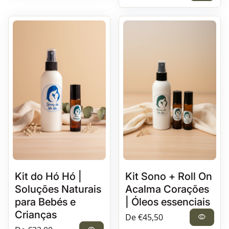
Kit do Hó Hó |
Kit Sono + Roll On
Soluções Naturais
Acalma Corações
para Bebés e
| Óleos essenciais
Crianças
Preço normal
De €45,50
visibility