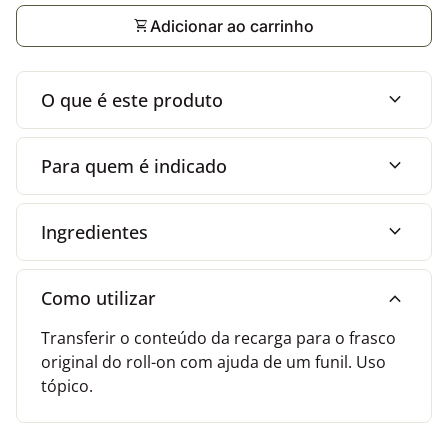
shopping_cart
Adicionar ao carrinho
expand_more
O que é este produto
expand_more
Para quem é indicado
expand_more
Ingredientes
expand_more
Como utilizar
Transferir o conteúdo da recarga para o frasco
original do roll-on com ajuda de um funil. Uso
tópico.