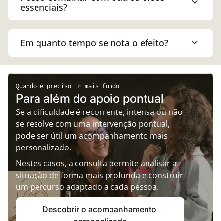
expand_more
essenciais?
expand_more
Em quanto tempo se nota o efeito?
Quando é preciso ir mais fundo
Para além do apoio pontual
Se a dificuldade é recorrente, intensa ou não
se resolve com uma intervenção pontual,
pode ser útil um acompanhamento mais
personalizado.
Nestes casos, a consulta permite analisar a
situação de forma mais profunda e construir
um percurso adaptado a cada pessoa.
Descobrir o acompanhamento 
personalizado