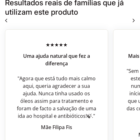
Resultados reais de famílias que já
utilizam este produto
chevron_left
chevron_right
Uma ajuda natural que fez a
Mais 
diferença
"Sem 
"Agora que está tudo mais calmo
est
aqui, queria agradecer a sua
nun
ajuda. Nunca tinha usado os
iníc
óleos assim para tratamento e
que u
foram de facto a salvação de uma
das c
ida ao hospital e antibióticos!🍃."
Mãe Filipa Fis