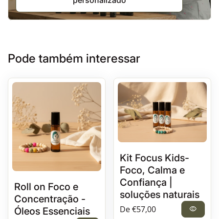
Pode também interessar
Kit Focus Kids-
Foco, Calma e
Confiança |
Roll on Foco e
soluções naturais
Concentração -
Preço normal
De €57,00
visibility
Óleos Essenciais