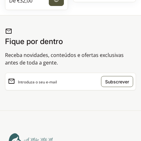
Preço normal
De €32,00
visibility
mail
Fique por dentro
Receba novidades, conteúdos e ofertas exclusivas
antes de toda a gente.
email
Introduza o seu e-mail
Início