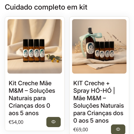
Cuidado completo em kit
Kit Creche Mãe
KIT Creche +
M&M – Soluções
Spray HÓ-HÓ |
Naturais para
Mãe M&M –
Crianças dos 0
Soluções Naturais
aos 5 anos
para Crianças dos
0 aos 5 anos
Preço normal
€54,00
visibility
Preço normal
€69,00
visibility