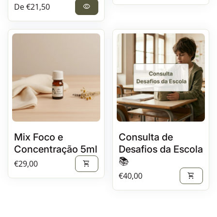
Preço normal
De €21,50
visibility
Mix Foco e
Consulta de
Concentração 5ml
Desafios da Escola
📚
Preço normal
€29,00
shopping_cart
Preço normal
€40,00
shopping_cart