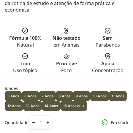
da rotina de estudo e atenção de forma prática e
económica.
check_circle
cruelty_free
check_circle
Fórmula 100%
Não testado
Sem
Natural
em Animais
Parabenos
check_circle
spa
psychology
Tipo
Promove
Apoia
Uso tópico
Foco
Concentração
Idades
5 Anos
6 Anos
7 Anos
8 Anos
9 Anos
10 Anos
11 Anos
12 Anos
13 Anos
14 Anos
15 Anos ou +
Diminuir a quantidade para
Aumentar a quantidade para
check_circle
remove
add
Quantidade
Em stock