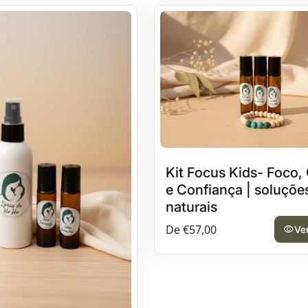
Kit Focus Kids- Foco,
e Confiança | soluçõe
naturais
Preço normal
De €57,00
visibility
Ve