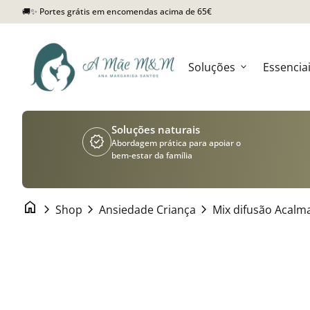
Saltar para o conteúdo
🚚✨ Portes grátis em encomendas acima de 65€
Início
Soluções
Essencia
expand_more
Soluções naturais
verified
Abordagem prática para apoiar o
bem-estar da família
home
chevron_right
chevron_right
chevron_right
Shop
Ansiedade Criança
Aumentar o zoom