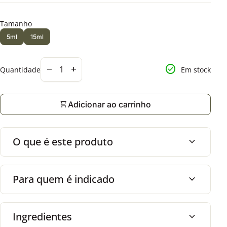
Tamanho
5ml
15ml
Diminuir a quantidade para
Aumentar a quantidade para
check_circle
remove
add
Quantidade
Em stock
shopping_cart
Adicionar ao carrinho
O que é este produto
expand_more
Para quem é indicado
expand_more
Ingredientes
expand_more