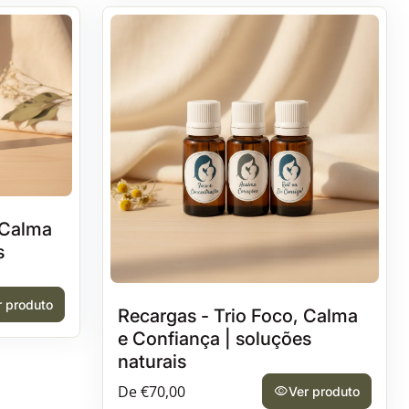
 Calma
s
r produto
Recargas - Trio Foco, Calma
e Confiança | soluções
naturais
Preço normal
De €70,00
visibility
Ver produto