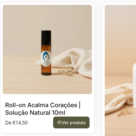
Roll-on Acalma Corações |
Solução Natural 10ml
Preço normal
De €14,50
visibility
Ver produto