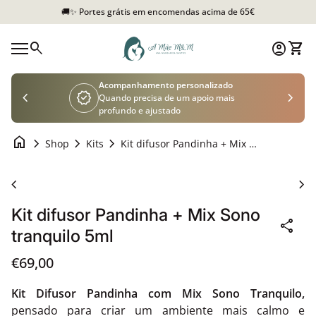
Saltar para o conteúdo
🚚✨ Portes grátis em encomendas acima de 65€
Início
0
search
account_circle
shopping_cart
Conta
Ver o
Navegação móvel
Acompanhamento personalizado
chevron_left
verified
chevron_right
Quando precisa de um apoio mais
profundo e ajustado
home
chevron_right
chevron_right
chevron_right
Shop
Kits
Kit difusor Pandinha + Mix Sono tranquilo 5ml
Aumentar o zoom
chevron_left
chevron_right
Kit difusor Pandinha + Mix Sono
share
tranquilo 5ml
Preço normal
€69,00
Kit Difusor Pandinha com Mix Sono Tranquilo,
pensado para criar um ambiente mais calmo e