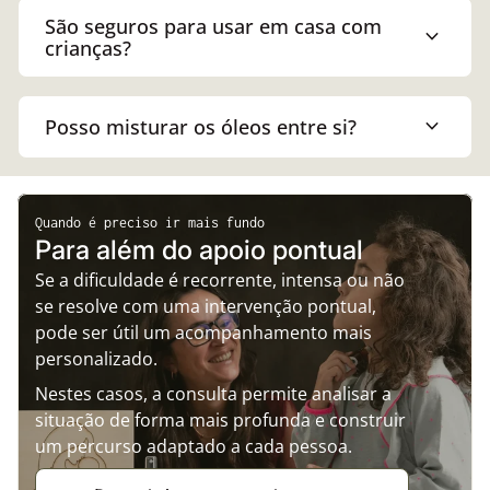
São seguros para usar em casa com
expand_more
crianças?
expand_more
Posso misturar os óleos entre si?
Quando é preciso ir mais fundo
Para além do apoio pontual
Se a dificuldade é recorrente, intensa ou não
se resolve com uma intervenção pontual,
pode ser útil um acompanhamento mais
personalizado.
Nestes casos, a consulta permite analisar a
situação de forma mais profunda e construir
um percurso adaptado a cada pessoa.