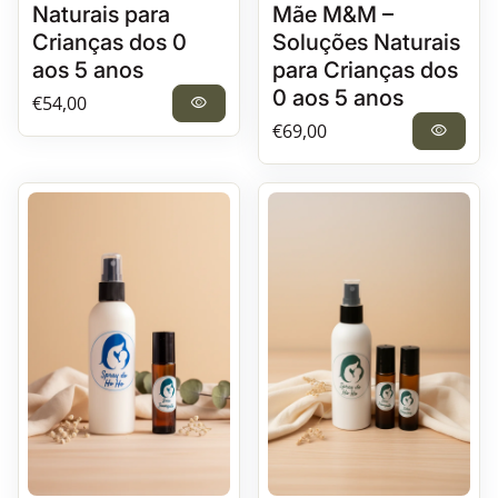
Naturais para
Mãe M&M –
Crianças dos 0
Soluções Naturais
aos 5 anos
para Crianças dos
0 aos 5 anos
Preço normal
€54,00
visibility
Preço normal
€69,00
visibility