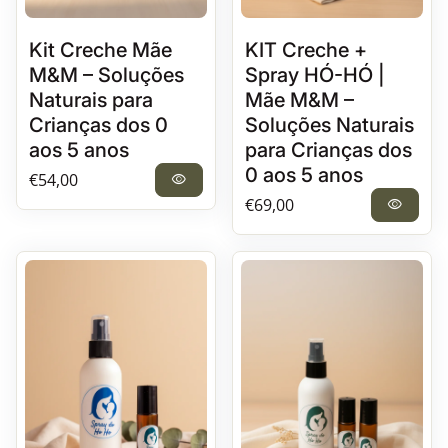
Kit Creche Mãe
KIT Creche +
M&M – Soluções
Spray HÓ-HÓ |
Naturais para
Mãe M&M –
Crianças dos 0
Soluções Naturais
aos 5 anos
para Crianças dos
0 aos 5 anos
Preço normal
€54,00
visibility
Preço normal
€69,00
visibility