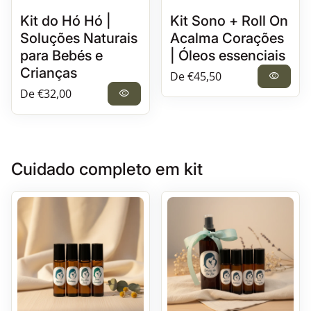
Kit do Hó Hó |
Kit Sono + Roll On
Soluções Naturais
Acalma Corações
para Bebés e
| Óleos essenciais
Crianças
Preço normal
De €45,50
visibility
Preço normal
De €32,00
visibility
Cuidado completo em kit