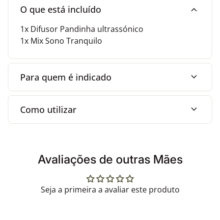
ou separadamente
expand_more
O que está incluído
Desligamento automático quando o reservatório
está vazio
1x Difusor Pandinha ultrassónico
1x Mix Sono Tranquilo
Cobertura até 30 m²
Alimentação via USB ou rede elétrica (opcional)
Design compacto e funcional
expand_more
Para quem é indicado
expand_more
Como utilizar
Avaliações de outras Mães
Seja a primeira a avaliar este produto