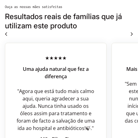
Ouça as nossas mães satisfeitas
Resultados reais de famílias que já
utilizam este produto
chevron_left
chevron_right
Uma ajuda natural que fez a
Mais 
diferença
"Sem 
"Agora que está tudo mais calmo
est
aqui, queria agradecer a sua
nun
ajuda. Nunca tinha usado os
iníc
óleos assim para tratamento e
que u
foram de facto a salvação de uma
das c
ida ao hospital e antibióticos!🍃."