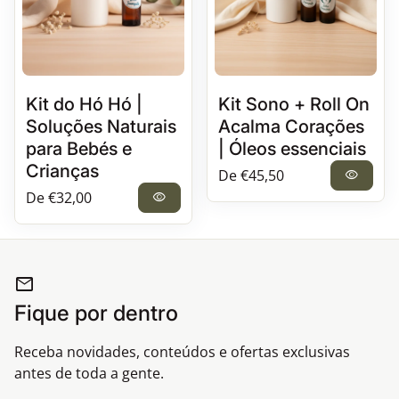
Kit do Hó Hó |
Kit Sono + Roll On
Soluções Naturais
Acalma Corações
para Bebés e
| Óleos essenciais
Crianças
Preço normal
De €45,50
visibility
Preço normal
De €32,00
visibility
mail
Fique por dentro
Receba novidades, conteúdos e ofertas exclusivas
antes de toda a gente.